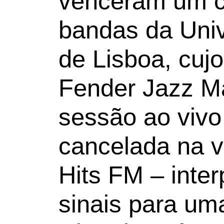
venceram um c
bandas da Univ
de Lisboa, cuj
Fender Jazz M
sessão ao vivo
cancelada na 
Hits FM – inte
sinais para u