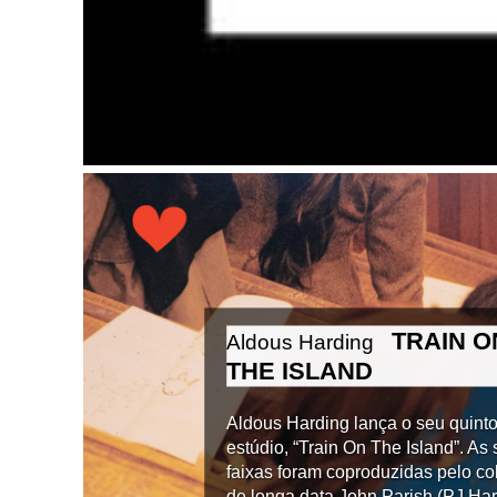
TRAIN O
Aldous Harding
THE ISLAND
Aldous Harding lança o seu quint
estúdio, “Train On The Island”. As
faixas foram coproduzidas pelo co
de longa data John Parish (PJ Har