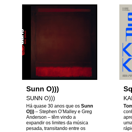
Sunn O)))
Sq
SUNN O)))
KA
Há quase 30 anos que os
Sunn
Tom
O)))
– Stephen O’Malley e Greg
con
Anderson – têm vindo a
apr
expandir os limites da música
uma 
pesada, transitando entre os
rápi