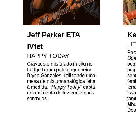
Jeff Parker ETA
Ke
LI
IVtet
Par
HAPPY TODAY
Ope
Gravado e misturado in situ no
peq
Lodge Room pelo engenheiro
orig
Bryce Gonzales, utilizando uma
sent
mesa de mistura analógica feita
fami
à medida,
"Happy Today"
capta
terr
um momento de luz em tempos
isso
sombrios.
tamb
álb
Des