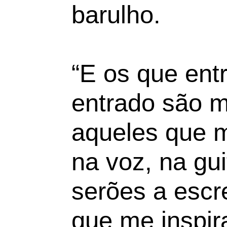
barulho.
“E os que ent
entrado são m
aqueles que
na voz, na gui
serões a escr
que me inspi