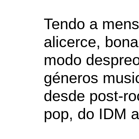
Tendo a men
alicerce, bon
modo despreo
géneros music
desde post-r
pop, do IDM a