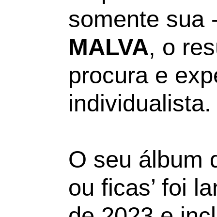
somente sua 
MALVA
, o re
procura e ex
individualista.
O seu álbum d
ou ficas’ foi 
de 2023 e inc