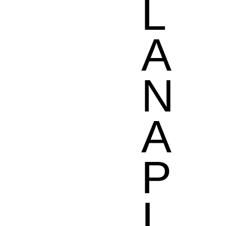
L
A
N
A
P
I