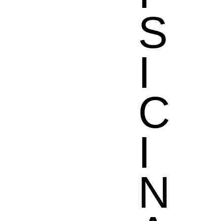
S
I
C
I
N