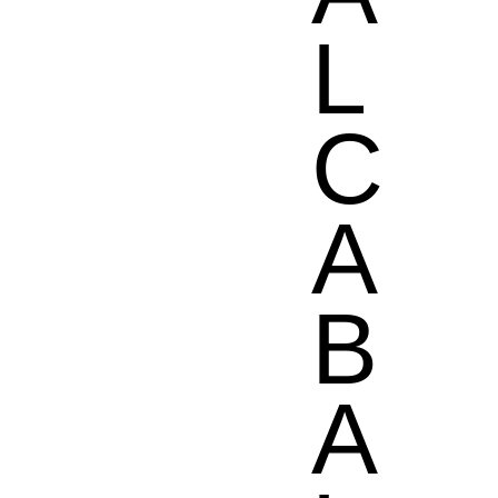
L
C
A
B
A