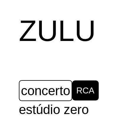
ZULU
concerto
RCA
estúdio zero