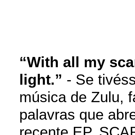
“With all my sca
light.”
- Se tivés
música de Zulu, 
palavras que abr
recente EP, SCAR