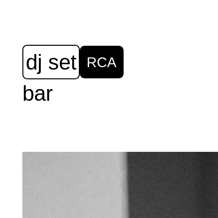
dj set
RCA
bar