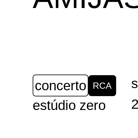
s
concerto
RCA
estúdio zero