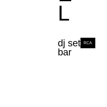
L
dj set
RCA
bar