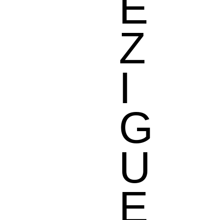
É
Z
I
G
U
E